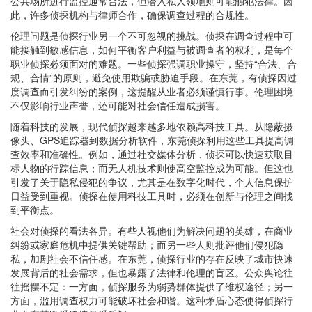
公共场所进行监控通常合法，但潜入私人领地则可能触犯法律。因
此，许多侦探机构与律师合作，确保调查过程的合规性。
伦理问题是侦探行业另一个不可忽视的挑战。侦探在调查过程中可
能接触到敏感信息，如何平衡客户利益与被调查者的权利，是每个
职业侦探必须面对的难题。一些侦探强调职业操守，坚持“合法、合
规、合情”的原则，避免使用欺骗或胁迫手段。在东莞，有侦探因过
度调查而引发纠纷的案例，这提醒从业者必须谨慎行事。伦理困境
不仅影响行业声誉，还可能对社会信任造成损害。
随着科技的发展，现代侦探越来越多地依赖高科技工具。从隐蔽摄
像头、GPS追踪器到数据分析软件，东莞侦探利用这些工具提高调
查效率和准确性。例如，通过社交媒体分析，侦探可以快速获取目
标人物的行踪信息；而无人机技术则使高空监控成为可能。但这也
引发了关于隐私侵犯的争议，尤其是在数字化时代，个人信息保护
日益受到重视。侦探在使用科技工具时，必须在创新与伦理之间找
到平衡点。
社会对侦探的看法各异。有些人视他们为解决问题的英雄，在商业
纠纷或家庭危机中提供关键帮助；而另一些人则批评他们侵犯隐
私，加剧社会不信任感。在东莞，侦探行业的存在反映了城市快速
发展背后的社会需求，但也暴露了法律和伦理的盲区。公众舆论往
往摇摆不定：一方面，侦探服务为弱势群体提供了维权途径；另一
方面，滥用调查权力可能破坏社会和谐。这种矛盾心态使得侦探行