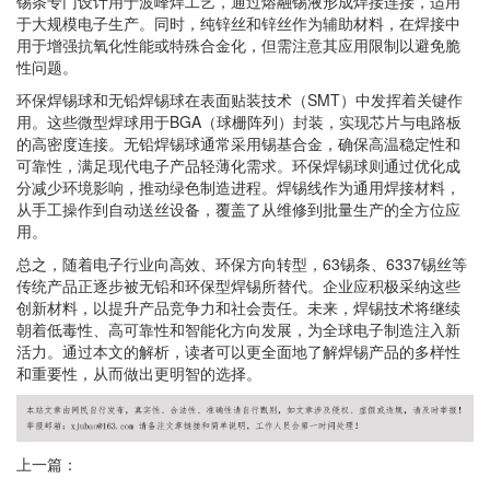
锡条专门设计用于波峰焊工艺，通过熔融锡液形成焊接连接，适用
于大规模电子生产。同时，纯锌丝和锌丝作为辅助材料，在焊接中
用于增强抗氧化性能或特殊合金化，但需注意其应用限制以避免脆
性问题。
环保焊锡球和无铅焊锡球在表面贴装技术（SMT）中发挥着关键作
用。这些微型焊球用于BGA（球栅阵列）封装，实现芯片与电路板
的高密度连接。无铅焊锡球通常采用锡基合金，确保高温稳定性和
可靠性，满足现代电子产品轻薄化需求。环保焊锡球则通过优化成
分减少环境影响，推动绿色制造进程。焊锡线作为通用焊接材料，
从手工操作到自动送丝设备，覆盖了从维修到批量生产的全方位应
用。
总之，随着电子行业向高效、环保方向转型，63锡条、6337锡丝等
传统产品正逐步被无铅和环保型焊锡所替代。企业应积极采纳这些
创新材料，以提升产品竞争力和社会责任。未来，焊锡技术将继续
朝着低毒性、高可靠性和智能化方向发展，为全球电子制造注入新
活力。通过本文的解析，读者可以更全面地了解焊锡产品的多样性
和重要性，从而做出更明智的选择。
上一篇：