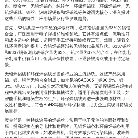
条、喷金丝、无铅焊锡条、纯锌丝、环保焊锡球、环保焊锡丝、无
铅焊锡球、锌丝、波峰焊锡条和焊锡线等关键词为核心，深入探讨
这些产品的特性、应用场景及行业发展趋势。
首先，63锡条是一种常见的焊锡材料，通常指锡含量为63%的锡铅
合金，广泛应用于电子焊接和维修领域。它具有熔点低、流动性好
和成本适中的特点，适用于手工焊接和波峰焊工艺。然而，随着全
球环保意识的提升，含铅焊锡逐渐被无铅替代品所取代。6337锡丝
和6337锡条则代表锡含量为63%、铅含量为37%的合金，在传统电
子制造中仍有应用，但其环保性较差，正逐步被淘汰或用于特定场
景。
无铅焊锡线和环保焊锡线是当前行业的主流趋势。这些产品采用
锡、银、铜等无铅合金制成，如常见的SAC305（锡96.5%、银
3%、铜0.5%），以减少对环境和人体的危害。无铅焊锡线在焊接过
程中表现出良好的润湿性和机械强度，适用于高精度电子组装，如
智能手机和电脑主板的生产。环保焊锡线则进一步强调原材料可回
收性和低毒性，符合RoHS等国际环保标准，助力企业实现可持续发
展目标。
喷金丝是一种特殊涂层的焊锡丝，常用于电子元件的表面处理和防
腐，提高焊接点的导电性和耐用性。无铅焊锡条和环保焊锡条则用
于自动化焊接设备，如波峰焊机，能有效减少铅污染风险。波峰焊