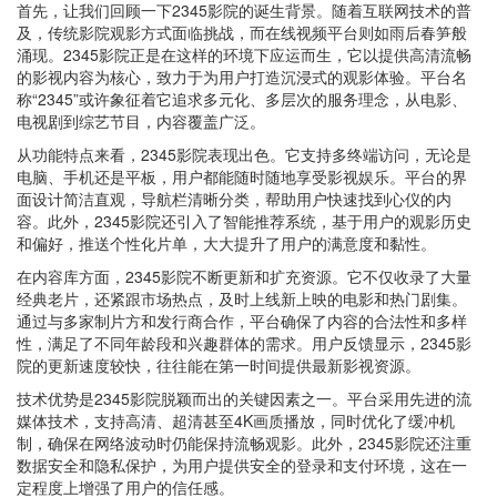
首先，让我们回顾一下2345影院的诞生背景。随着互联网技术的普
及，传统影院观影方式面临挑战，而在线视频平台则如雨后春笋般
涌现。2345影院正是在这样的环境下应运而生，它以提供高清流畅
的影视内容为核心，致力于为用户打造沉浸式的观影体验。平台名
称“2345”或许象征着它追求多元化、多层次的服务理念，从电影、
电视剧到综艺节目，内容覆盖广泛。
从功能特点来看，2345影院表现出色。它支持多终端访问，无论是
电脑、手机还是平板，用户都能随时随地享受影视娱乐。平台的界
面设计简洁直观，导航栏清晰分类，帮助用户快速找到心仪的内
容。此外，2345影院还引入了智能推荐系统，基于用户的观影历史
和偏好，推送个性化片单，大大提升了用户的满意度和黏性。
在内容库方面，2345影院不断更新和扩充资源。它不仅收录了大量
经典老片，还紧跟市场热点，及时上线新上映的电影和热门剧集。
通过与多家制片方和发行商合作，平台确保了内容的合法性和多样
性，满足了不同年龄段和兴趣群体的需求。用户反馈显示，2345影
院的更新速度较快，往往能在第一时间提供最新影视资源。
技术优势是2345影院脱颖而出的关键因素之一。平台采用先进的流
媒体技术，支持高清、超清甚至4K画质播放，同时优化了缓冲机
制，确保在网络波动时仍能保持流畅观影。此外，2345影院还注重
数据安全和隐私保护，为用户提供安全的登录和支付环境，这在一
定程度上增强了用户的信任感。