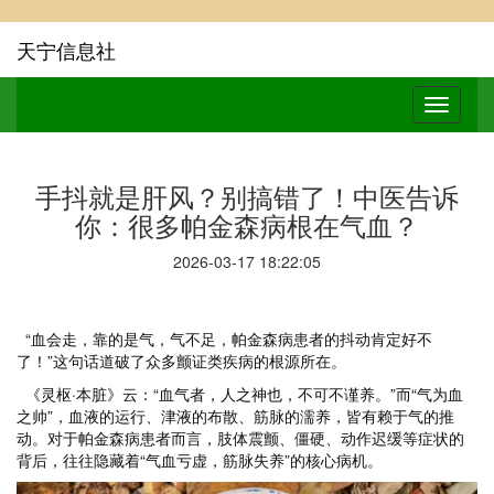
天宁信息社
手抖就是肝风？别搞错了！中医告诉
你：很多帕金森病根在气血？
2026-03-17 18:22:05
“血会走，靠的是气，气不足，帕金森病患者的抖动肯定好不
了！”这句话道破了众多颤证类疾病的根源所在。
《灵枢·本脏》云：“血气者，人之神也，不可不谨养。”而“气为血
之帅”，血液的运行、津液的布散、筋脉的濡养，皆有赖于气的推
动。对于帕金森病患者而言，肢体震颤、僵硬、动作迟缓等症状的
背后，往往隐藏着“气血亏虚，筋脉失养”的核心病机。