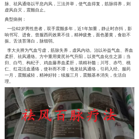
脉、祛风通络以平息内风，三法并举，使气血得复，筋脉得养，则
虚风自灭，震颤自止。
典型病例：
一位62岁男性患者，双手震颤多年，近1年加重，静止时亦抖，影
响书写、进食。曾服西药效果不佳，精神疲惫，面色萎黄，食欲不
振。舌淡苔薄白，脉细弱。
李大夫辨为气血亏虚，筋脉失养，虚风内动。治以补益气血、养血
柔肝、祛风通络。方中重用黄芪补气升阳，以资气血化生之源；当
归、白芍、枸杞子、鸡血藤养血柔肝，填精补髓；川芎、赤芍、桃
仁、红花活血通络，使补而不滞；地龙祛风通络，引药入经。服药
一月，震颤减轻，精神好转；续服三月，震颤基本消失，生活自
理。