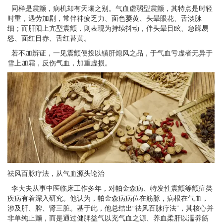
同样是震颤，病机却有天壤之别。气血虚弱型震颤，其特点是时轻
时重，遇劳加剧，常伴神疲乏力、面色萎黄、头晕眼花、舌淡脉
细；而肝阳上亢型震颤，则表现为持续抖动，伴头晕目眩、急躁易
怒、面红目赤、舌红苔黄。
若不加辨证，一见震颤便投以镇肝熄风之品，于气血亏虚者无异于
雪上加霜，反伤气血，加重虚损。
祛风百脉疗法，从气血源头论治
李大夫从事中医临床工作多年，对帕金森病、特发性震颤等颤症类
疾病有着深入研究。他认为，帕金森病病位在筋脉，病根在气血，
涉及肝、脾、肾三脏。基于此，他总结出“祛风百脉疗法”，其核心并
非单纯止颤，而是通过健脾益气以充气血之源、养血柔肝以濡养筋