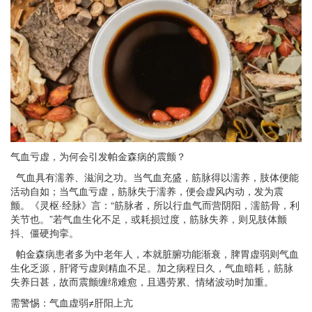
气血亏虚，为何会引发帕金森病的震颤？
气血具有濡养、滋润之功。当气血充盛，筋脉得以濡养，肢体便能
活动自如；当气血亏虚，筋脉失于濡养，便会虚风内动，发为震
颤。《灵枢·经脉》言：“筋脉者，所以行血气而营阴阳，濡筋骨，利
关节也。”若气血生化不足，或耗损过度，筋脉失养，则见肢体颤
抖、僵硬拘挛。
帕金森病患者多为中老年人，本就脏腑功能渐衰，脾胃虚弱则气血
生化乏源，肝肾亏虚则精血不足。加之病程日久，气血暗耗，筋脉
失养日甚，故而震颤缠绵难愈，且遇劳累、情绪波动时加重。
需警惕：气血虚弱≠肝阳上亢